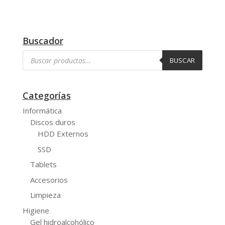
Buscador
Búsqueda
BUSCAR
de
productos
Categorías
Informática
Discos duros
HDD Externos
SSD
Tablets
Accesorios
Limpieza
Higiene
Gel hidroalcohólico