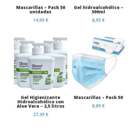
Mascarillas – Pack 50
Gel hidroalcohólico –
unidades
300ml
14,99
€
8,95
€
Gel Higienizante
Mascarillas – Pack 50
Hidroalcohólico con
8,89
€
Aloe Vera – 2,5 litros
27,39
€