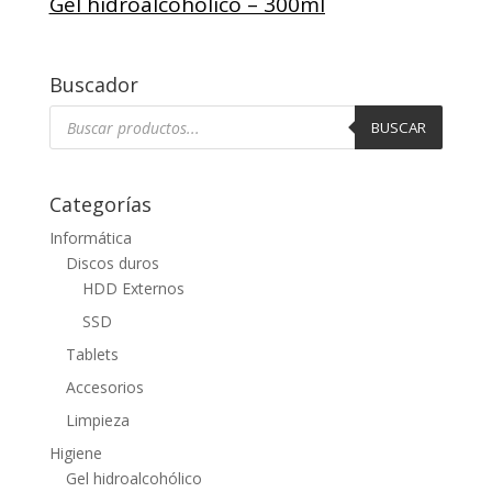
Gel hidroalcohólico – 300ml
Buscador
Búsqueda
de
BUSCAR
productos
Categorías
Informática
Discos duros
HDD Externos
SSD
Tablets
Accesorios
Limpieza
Higiene
Gel hidroalcohólico