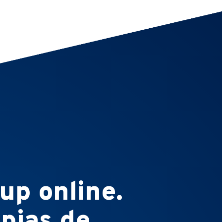
up online.
pias de