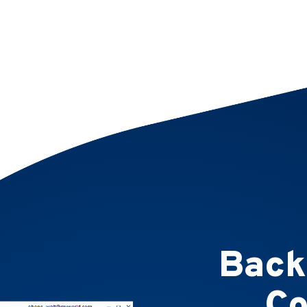
Back
Co