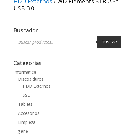
HDD Externos
/ WD Elements 5TB 2.5″
USB 3.0
Buscador
Búsqueda
de
BUSCAR
productos
Categorías
Informática
Discos duros
HDD Externos
SSD
Tablets
Accesorios
Limpieza
Higiene